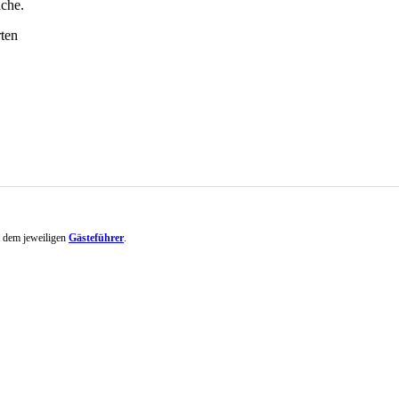
ache.
ten
it dem jeweiligen
Gästeführer
.